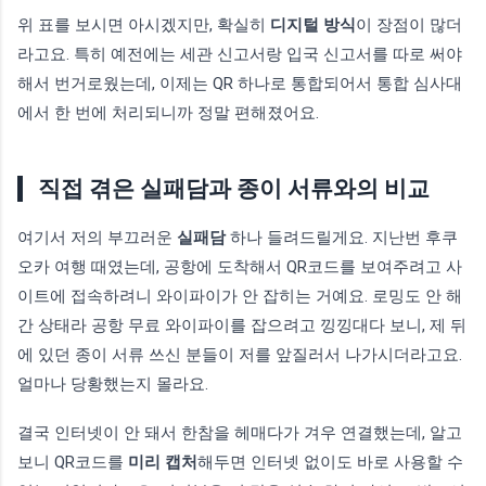
위 표를 보시면 아시겠지만, 확실히
디지털 방식
이 장점이 많더
라고요. 특히 예전에는 세관 신고서랑 입국 신고서를 따로 써야
해서 번거로웠는데, 이제는 QR 하나로 통합되어서 통합 심사대
에서 한 번에 처리되니까 정말 편해졌어요.
직접 겪은 실패담과 종이 서류와의 비교
여기서 저의 부끄러운
실패담
하나 들려드릴게요. 지난번 후쿠
오카 여행 때였는데, 공항에 도착해서 QR코드를 보여주려고 사
이트에 접속하려니 와이파이가 안 잡히는 거예요. 로밍도 안 해
간 상태라 공항 무료 와이파이를 잡으려고 낑낑대다 보니, 제 뒤
에 있던 종이 서류 쓰신 분들이 저를 앞질러서 나가시더라고요.
얼마나 당황했는지 몰라요.
결국 인터넷이 안 돼서 한참을 헤매다가 겨우 연결했는데, 알고
보니 QR코드를
미리 캡처
해두면 인터넷 없이도 바로 사용할 수