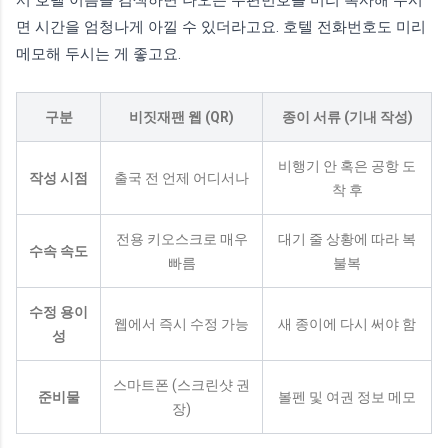
면 시간을 엄청나게 아낄 수 있더라고요. 호텔 전화번호도 미리
메모해 두시는 게 좋고요.
구분
비짓재팬 웹 (QR)
종이 서류 (기내 작성)
비행기 안 혹은 공항 도
작성 시점
출국 전 언제 어디서나
착 후
전용 키오스크로 매우
대기 줄 상황에 따라 복
수속 속도
빠름
불복
수정 용이
웹에서 즉시 수정 가능
새 종이에 다시 써야 함
성
스마트폰 (스크린샷 권
준비물
볼펜 및 여권 정보 메모
장)