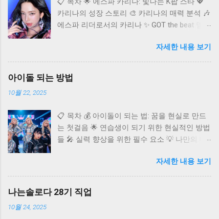
📋 목차 🌟 에스파 카리나: 빛나는 K팝 스타 💖
카리나의 성장 스토리 🎨 카리나의 매력 분석 🎶
에스파 리더로서의 카리나 ✨ GOT the beat 멤버
카리나 🌐 카리나의 글로벌 영향력 ❓ 자주 묻는
자세한 내용 보기
질문 (FAQ) K팝 씬에 혜성처럼 등장하여 단숨에
정상급 아이돌로 자리매김한 에스파(aespa)의
멤버 카리나. 독보적인 비주얼과 뛰어난 실력으
아이돌 되는 방법
로 국내외 팬들의 마음을 사로잡고 있어요. 오늘
10월 22, 2025
은 다재다능한 아티스트 카리나에 대해 깊이 알
아보고, 그녀의 매력과 활동을 다각도로 조명해
📋 목차 💰 아이돌이 되는 법: 꿈을 현실로 만드
보는 시간을 가져보려고 합니다. 카리나가 어떻
는 첫걸음 🌟 연습생이 되기 위한 현실적인 방법
게 현재의 자리에 오를 수 있었는지, 그리고 앞
들 🎤 실력 향상을 위한 필수 요소 💡 나만의 매
으로 어떤 활약을 보여줄지 함께 탐색해 볼까
력 어필 전략 🚀 데뷔 후 성공을 위한 준비 ✨ 아
요? 카리나 프로필 🌟 에스파 카리나: 빛나는 K
자세한 내용 보기
이돌 도전, 이것만은 알아두세요 ❓ 자주 묻는 질
팝 스타 카리나는 2000년 4월 11일 경기도 수원
문 (FAQ) 반짝이는 무대 위에서 화려한 퍼포먼
시에서 태어났으며, 본명은 유지민이에요.
스를 펼치는 아이돌. 수많은 팬들의 환호 속에서
167.8cm의 훤칠한 키와 B형의 혈액형, 천주교를
나는솔로다 28기 직업
꿈을 이루는 그들의 모습은 많은 이들에게 선망
종교로 가지고 있는 것으로 알려져 있습니다. 데
10월 24, 2025
의 대상이에요. 하지만 그 빛나는 자리까지 가기
뷔 초부터 신비로운 비주얼로 큰 주목을 받았으