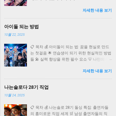
카리나 🌐 카리나의 글로벌 영향력 ❓ 자주 묻는
자세한 내용 보기
질문 (FAQ) K팝 씬에 혜성처럼 등장하여 단숨에
정상급 아이돌로 자리매김한 에스파(aespa)의
멤버 카리나. 독보적인 비주얼과 뛰어난 실력으
아이돌 되는 방법
로 국내외 팬들의 마음을 사로잡고 있어요. 오늘
10월 22, 2025
은 다재다능한 아티스트 카리나에 대해 깊이 알
아보고, 그녀의 매력과 활동을 다각도로 조명해
📋 목차 💰 아이돌이 되는 법: 꿈을 현실로 만드
보는 시간을 가져보려고 합니다. 카리나가 어떻
는 첫걸음 🌟 연습생이 되기 위한 현실적인 방법
게 현재의 자리에 오를 수 있었는지, 그리고 앞
들 🎤 실력 향상을 위한 필수 요소 💡 나만의 매
으로 어떤 활약을 보여줄지 함께 탐색해 볼까
력 어필 전략 🚀 데뷔 후 성공을 위한 준비 ✨ 아
요? 카리나 프로필 🌟 에스파 카리나: 빛나는 K
자세한 내용 보기
이돌 도전, 이것만은 알아두세요 ❓ 자주 묻는 질
팝 스타 카리나는 2000년 4월 11일 경기도 수원
문 (FAQ) 반짝이는 무대 위에서 화려한 퍼포먼
시에서 태어났으며, 본명은 유지민이에요.
스를 펼치는 아이돌. 수많은 팬들의 환호 속에서
167.8cm의 훤칠한 키와 B형의 혈액형, 천주교를
나는솔로다 28기 직업
꿈을 이루는 그들의 모습은 많은 이들에게 선망
종교로 가지고 있는 것으로 알려져 있습니다. 데
10월 24, 2025
의 대상이에요. 하지만 그 빛나는 자리까지 가기
뷔 초부터 신비로운 비주얼로 큰 주목을 받았으
위한 길은 결코 쉽지만 않아요. 치열한 경쟁과
며, 마치 CG를 보는 듯한 완벽한 이목구비는 많
📋 목차 💰 나는솔로 28기 돌싱 특집: 출연자들
혹독한 트레이닝 과정을 거쳐야만 비로소 꿈에
은 이들의 감탄을 자아냈어요. 특히 팬들 사이에
의 흥미로운 직업 세계 🛒 남성 출연자들의 직
다가갈 수 있죠. 아이돌이라는 꿈을 꾸는 당신을