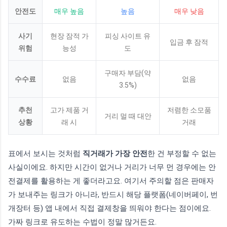
안전도
매우 높음
높음
매우 낮음
사기
현장 잠적 가
피싱 사이트 유
입금 후 잠적
위험
능성
도
구매자 부담(약
수수료
없음
없음
3.5%)
추천
고가 제품 거
저렴한 소모품
거리 멀 때 대안
상황
래 시
거래
표에서 보시는 것처럼
직거래가 가장 안전
한 건 부정할 수 없는
사실이에요. 하지만 시간이 없거나 거리가 너무 먼 경우에는 안
전결제를 활용하는 게 좋더라고요. 여기서 주의할 점은 판매자
가 보내주는 링크가 아니라, 반드시 해당 플랫폼(네이버페이, 번
개장터 등) 앱 내에서 직접 결제창을 띄워야 한다는 점이에요.
가짜 링크로 유도하는 수법이 정말 많거든요.