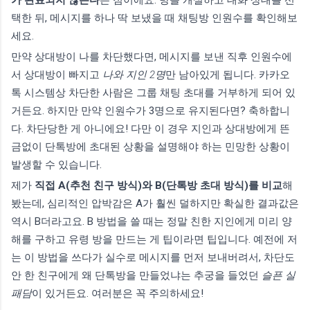
택한 뒤, 메시지를 하나 딱 보냈을 때 채팅방 인원수를 확인해보
세요.
만약 상대방이 나를 차단했다면, 메시지를 보낸 직후 인원수에
서 상대방이 빠지고
나와 지인 2명
만 남아있게 됩니다. 카카오
톡 시스템상 차단한 사람은 그룹 채팅 초대를 거부하게 되어 있
거든요. 하지만 만약 인원수가 3명으로 유지된다면? 축하합니
다. 차단당한 게 아니에요! 다만 이 경우 지인과 상대방에게 뜬
금없이 단톡방에 초대된 상황을 설명해야 하는 민망한 상황이
발생할 수 있습니다.
제가
직접 A(추천 친구 방식)와 B(단톡방 초대 방식)를 비교
해
봤는데, 심리적인 압박감은 A가 훨씬 덜하지만 확실한 결과값은
역시 B더라고요. B 방법을 쓸 때는 정말 친한 지인에게 미리 양
해를 구하고 유령 방을 만드는 게 팁이라면 팁입니다. 예전에 저
는 이 방법을 쓰다가 실수로 메시지를 먼저 보내버려서, 차단도
안 한 친구에게 왜 단톡방을 만들었냐는 추궁을 들었던
슬픈 실
패담
이 있거든요. 여러분은 꼭 주의하세요!