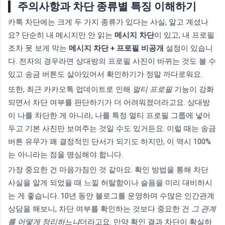
주의사항과 차단 종류별 특징 이해하기
카톡 차단에는 크게 두 가지 종류가 있다는 사실, 알고 계셨나
요? 단순히 내 메시지만 안 읽는
메시지 차단
이 있고, 내 프로필
조차 못 보게 막는
메시지 차단 + 프로필 비공개
설정이 있습니
다. 전자의 경우라면 상대방의 프로필 사진이 바뀌는 것도 볼 수
있고 송금 버튼도 살아있어서 확인하기가 정말 까다로워요.
또한, 최근 카카오톡 업데이트로 인해
멀티 프로필
기능이 강화
되면서 차단 여부를 판단하기가 더 어려워졌더라고요. 상대방
이 나를 차단한 게 아니라, 나를 특정 멀티 프로필 그룹에 넣어
두고 기본 사진만 보여주는 것일 수도 있거든요. 이럴 때는 송금
버튼 유무가 꽤 결정적인 단서가 되기도 하지만, 이 역시 100%
는 아니라는 점을 명심해야 합니다.
가장 중요한 건 마음가짐인 것 같아요. 확인 방법을 통해 차단
사실을 알게 되었을 때 느낄 허탈함이나 슬픔을 미리 대비하시
는 게 좋습니다. 10년 동안 블로그를 운영하며 수많은 인간관계
상담을 해보니, 차단 여부를 확인하는 것보다 중요한 건
그 관계
를 어떻게 정리하느냐
더라고요. 만약 확인 결과 차단이 확실하