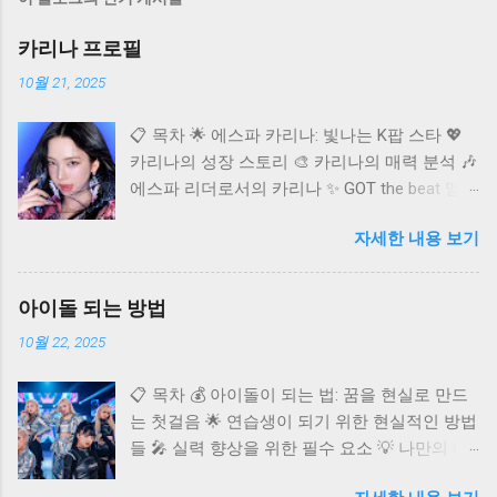
카리나 프로필
10월 21, 2025
📋 목차 🌟 에스파 카리나: 빛나는 K팝 스타 💖
카리나의 성장 스토리 🎨 카리나의 매력 분석 🎶
에스파 리더로서의 카리나 ✨ GOT the beat 멤버
카리나 🌐 카리나의 글로벌 영향력 ❓ 자주 묻는
자세한 내용 보기
질문 (FAQ) K팝 씬에 혜성처럼 등장하여 단숨에
정상급 아이돌로 자리매김한 에스파(aespa)의
멤버 카리나. 독보적인 비주얼과 뛰어난 실력으
아이돌 되는 방법
로 국내외 팬들의 마음을 사로잡고 있어요. 오늘
10월 22, 2025
은 다재다능한 아티스트 카리나에 대해 깊이 알
아보고, 그녀의 매력과 활동을 다각도로 조명해
📋 목차 💰 아이돌이 되는 법: 꿈을 현실로 만드
보는 시간을 가져보려고 합니다. 카리나가 어떻
는 첫걸음 🌟 연습생이 되기 위한 현실적인 방법
게 현재의 자리에 오를 수 있었는지, 그리고 앞
들 🎤 실력 향상을 위한 필수 요소 💡 나만의 매
으로 어떤 활약을 보여줄지 함께 탐색해 볼까
력 어필 전략 🚀 데뷔 후 성공을 위한 준비 ✨ 아
요? 카리나 프로필 🌟 에스파 카리나: 빛나는 K