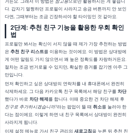
거든요. 그래서 이 방법은
참고용
으로만 활용하시는 게 좋습니
다. 갑자기 멀쩡하던 프로필이 사라지고 송금 버튼까지 안 보인
다면, 그때부터는 조금 긴장하셔야 할 타이밍인 것 같아요.
2단계: 추천 친구 기능을 활용한 우회 확인
법
프로필만 봐서는 확신이 서지 않을 때 제가 가장 추천하는 방법
은
추천 친구 리스트
를 이용하는 것이에요. 이 방법은 상대방에
게 어떤 알림도 가지 않으면서 꽤 높은 정확도를 자랑하거든요.
절차는 조금 번거로울 수 있지만, 확실한 증거를 잡기엔 아주 그
만입니다.
먼저 확인하고 싶은 상대방의 연락처를 내 휴대폰에서 완전히
삭제하세요. 그 다음 카카오톡 친구 목록에서 해당 친구를
차단
했다가 바로
차단 해제
를 합니다. 이때 중요한 건 차단 해제 후
친구로 추가하시겠습니까?
라는 팝업이 뜰 때
취소
를 눌러야 한
다는 점이에요. 이렇게 하면 내 친구 목록에서 상대방이 완전히
사라지게 됩니다.
이제 설정 메뉴로 가서 친구 관리의
새로고침
을 누른 뒤 추천 친