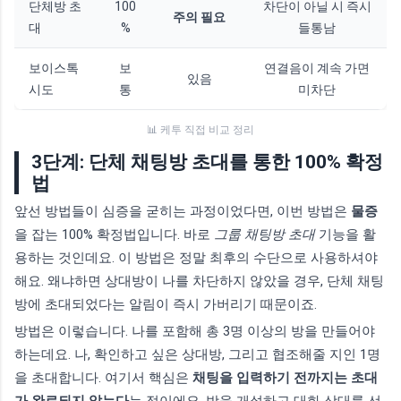
단체방 초
100
차단이 아닐 시 즉시
주의 필요
대
%
들통남
보이스톡
보
연결음이 계속 가면
있음
시도
통
미차단
📊 케투 직접 비교 정리
3단계: 단체 채팅방 초대를 통한 100% 확정
법
앞선 방법들이 심증을 굳히는 과정이었다면, 이번 방법은
물증
을 잡는 100% 확정법입니다. 바로
그룹 채팅방 초대
기능을 활
용하는 것인데요. 이 방법은 정말 최후의 수단으로 사용하셔야
해요. 왜냐하면 상대방이 나를 차단하지 않았을 경우, 단체 채팅
방에 초대되었다는 알림이 즉시 가버리기 때문이죠.
방법은 이렇습니다. 나를 포함해 총 3명 이상의 방을 만들어야
하는데요. 나, 확인하고 싶은 상대방, 그리고 협조해줄 지인 1명
을 초대합니다. 여기서 핵심은
채팅을 입력하기 전까지는 초대
가 완료되지 않는다
는 점이에요. 방을 개설하고 대화 상대를 선