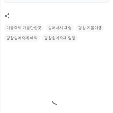
겨울축제 가볼만한곳
송어낚시 체험
평창 겨울여행
평창송어축제 예약
평창송어축제 일정
댓
글