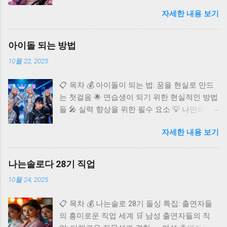
카리나 🌐 카리나의 글로벌 영향력 ❓ 자주 묻는
자세한 내용 보기
질문 (FAQ) K팝 씬에 혜성처럼 등장하여 단숨에
정상급 아이돌로 자리매김한 에스파(aespa)의
멤버 카리나. 독보적인 비주얼과 뛰어난 실력으
아이돌 되는 방법
로 국내외 팬들의 마음을 사로잡고 있어요. 오늘
10월 22, 2025
은 다재다능한 아티스트 카리나에 대해 깊이 알
아보고, 그녀의 매력과 활동을 다각도로 조명해
📋 목차 💰 아이돌이 되는 법: 꿈을 현실로 만드
보는 시간을 가져보려고 합니다. 카리나가 어떻
는 첫걸음 🌟 연습생이 되기 위한 현실적인 방법
게 현재의 자리에 오를 수 있었는지, 그리고 앞
들 🎤 실력 향상을 위한 필수 요소 💡 나만의 매
으로 어떤 활약을 보여줄지 함께 탐색해 볼까
력 어필 전략 🚀 데뷔 후 성공을 위한 준비 ✨ 아
요? 카리나 프로필 🌟 에스파 카리나: 빛나는 K
자세한 내용 보기
이돌 도전, 이것만은 알아두세요 ❓ 자주 묻는 질
팝 스타 카리나는 2000년 4월 11일 경기도 수원
문 (FAQ) 반짝이는 무대 위에서 화려한 퍼포먼
시에서 태어났으며, 본명은 유지민이에요.
스를 펼치는 아이돌. 수많은 팬들의 환호 속에서
167.8cm의 훤칠한 키와 B형의 혈액형, 천주교를
나는솔로다 28기 직업
꿈을 이루는 그들의 모습은 많은 이들에게 선망
종교로 가지고 있는 것으로 알려져 있습니다. 데
10월 24, 2025
의 대상이에요. 하지만 그 빛나는 자리까지 가기
뷔 초부터 신비로운 비주얼로 큰 주목을 받았으
위한 길은 결코 쉽지만 않아요. 치열한 경쟁과
며, 마치 CG를 보는 듯한 완벽한 이목구비는 많
📋 목차 💰 나는솔로 28기 돌싱 특집: 출연자들
혹독한 트레이닝 과정을 거쳐야만 비로소 꿈에
은 이들의 감탄을 자아냈어요. 특히 팬들 사이에
의 흥미로운 직업 세계 🛒 남성 출연자들의 직
다가갈 수 있죠. 아이돌이라는 꿈을 꾸는 당신을
서는 "인간 비타민"이라 불릴 정도로 밝고 긍정