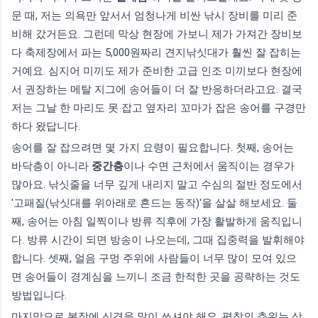
문 때, 저는 의욕만 앞서서 엄청나게 비싼 낚시 장비를 미리 준
비해 갔거든요. 그런데 막상 현장에 가보니 제가 가져간 장비보
다 축제장에서 파는 5,000원짜리 견지낚싯대가 훨씬 잘 잡히는
거예요. 심지어 미끼도 제가 준비한 고급 인조 미끼보다 현장에
서 권장하는 메탈 지그에 송어들이 더 잘 반응하더라고요. 결국
저는 그날 한 마리도 못 잡고 옆자리 꼬마가 잡은 송어를 구경만
하다 왔답니다.
송어를 잘 잡으려면 몇 가지 요령이 필요합니다. 첫째, 송어는
바닥층이 아니라
중간층
이나 수면 근처에서 움직이는 경우가
많아요. 낚싯줄을 너무 깊게 내리지 말고 수심의 절반 정도에서
'고패질(낚싯대를 위아래로 흔드는 동작)'을 살살 해보세요. 둘
째, 송어는 아침 일찍이나 방류 직후에 가장 활발하게 움직입니
다. 방류 시간이 되면 방송이 나오는데, 그때 집중력을 발휘해야
합니다. 셋째, 얼음 구멍 주위에 사람들이 너무 많이 모여 있으
면 송어들이 경계심을 느끼니 조금 한적한 곳을 공략하는 것도
방법입니다.
마지막으로 복장에 신경을 많이 쓰셔야 해요. 평창의 추위는 상