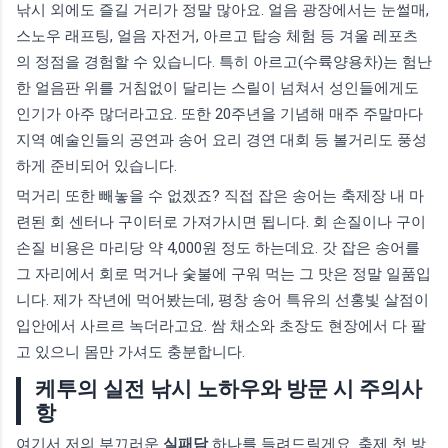
낚시 외에도 즐길 거리가 정말 많아요. 얼음 광장에서는 눈썰매,
스노우 래프팅, 얼음 자전거, 아르고 탑승 체험 등 겨울 레포츠
의 정점을 경험할 수 있습니다. 특히 아르고(수륙양용차)는 험난
한 얼음판 위를 거침없이 달리는 스릴이 넘쳐서 성인들에게도
인기가 아주 많더라고요. 또한 20주년을 기념해 매주 주말마다
지역 예술인들의 공연과 송어 요리 경연 대회 등 볼거리도 풍성
하게 준비되어 있습니다.
먹거리 또한 빼놓을 수 없겠죠? 직접 잡은 송어는 축제장 내 마
련된 회 센터나 구이터로 가져가시면 됩니다. 회 손질이나 구이
손질 비용은 마리당 약 4,000원 정도 하는데요. 갓 잡은 송어를
그 자리에서 회로 먹거나 숯불에 구워 먹는 그 맛은 정말 일품입
니다. 제가 작년에 먹어봤는데, 평창 송어 특유의 선홍빛 살점이
입안에서 사르르 녹더라고요. 쌈 채소와 초장도 현장에서 다 팔
고 있으니 몸만 가셔도 충분합니다.
케투의 실전 낚시 노하우와 방문 시 주의사
항
여기서 저의 부끄러운
실패담
하나를 들려드릴게요. 축제 첫 방