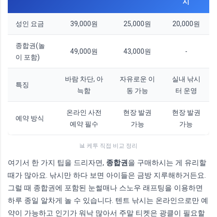
시
성인 요금
39,000원
25,000원
20,000원
종합권(놀
49,000원
43,000원
-
이 포함)
바람 차단, 아
자유로운 이
실내 낚시
특징
늑함
동 가능
터 운영
온라인 사전
현장 발권
현장 발권
예약 방식
예약 필수
가능
가능
📊 케투 직접 비교 정리
여기서 한 가지 팁을 드리자면,
종합권
을 구매하시는 게 유리할
때가 많아요. 낚시만 하다 보면 아이들은 금방 지루해하거든요.
그럴 때 종합권에 포함된 눈썰매나 스노우 래프팅을 이용하면
하루 종일 알차게 놀 수 있습니다. 텐트 낚시는 온라인으로만 예
약이 가능하고 인기가 워낙 많아서 주말 티켓은 광클이 필요할