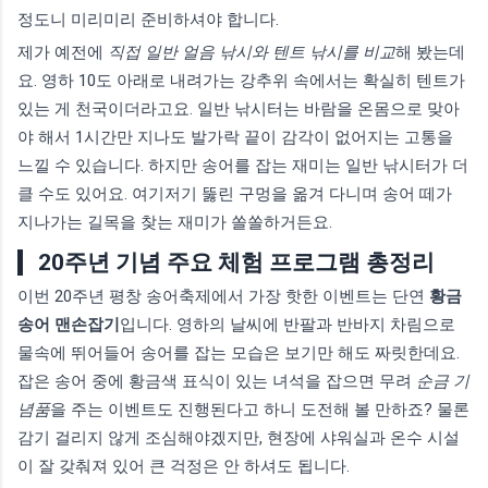
정도니 미리미리 준비하셔야 합니다.
제가 예전에
직접 일반 얼음 낚시와 텐트 낚시를 비교
해 봤는데
요. 영하 10도 아래로 내려가는 강추위 속에서는 확실히 텐트가
있는 게 천국이더라고요. 일반 낚시터는 바람을 온몸으로 맞아
야 해서 1시간만 지나도 발가락 끝이 감각이 없어지는 고통을
느낄 수 있습니다. 하지만 송어를 잡는 재미는 일반 낚시터가 더
클 수도 있어요. 여기저기 뚫린 구멍을 옮겨 다니며 송어 떼가
지나가는 길목을 찾는 재미가 쏠쏠하거든요.
20주년 기념 주요 체험 프로그램 총정리
이번 20주년 평창 송어축제에서 가장 핫한 이벤트는 단연
황금
송어 맨손잡기
입니다. 영하의 날씨에 반팔과 반바지 차림으로
물속에 뛰어들어 송어를 잡는 모습은 보기만 해도 짜릿한데요.
잡은 송어 중에 황금색 표식이 있는 녀석을 잡으면 무려
순금 기
념품
을 주는 이벤트도 진행된다고 하니 도전해 볼 만하죠? 물론
감기 걸리지 않게 조심해야겠지만, 현장에 샤워실과 온수 시설
이 잘 갖춰져 있어 큰 걱정은 안 하셔도 됩니다.