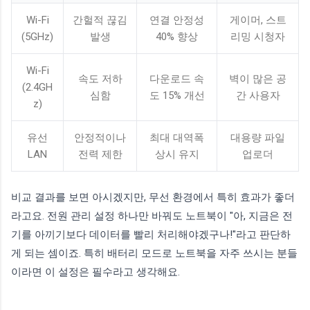
Wi-Fi
간헐적 끊김
연결 안정성
게이머, 스트
(5GHz)
발생
40% 향상
리밍 시청자
Wi-Fi
속도 저하
다운로드 속
벽이 많은 공
(2.4GH
심함
도 15% 개선
간 사용자
z)
유선
안정적이나
최대 대역폭
대용량 파일
LAN
전력 제한
상시 유지
업로더
비교 결과를 보면 아시겠지만, 무선 환경에서 특히 효과가 좋더
라고요. 전원 관리 설정 하나만 바꿔도 노트북이 "아, 지금은 전
기를 아끼기보다 데이터를 빨리 처리해야겠구나!"라고 판단하
게 되는 셈이죠. 특히 배터리 모드로 노트북을 자주 쓰시는 분들
이라면 이 설정은 필수라고 생각해요.