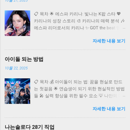
10월 21, 2025
📋 목차 🌟 에스파 카리나: 빛나는 K팝 스타 💖
카리나의 성장 스토리 🎨 카리나의 매력 분석 🎶
에스파 리더로서의 카리나 ✨ GOT the beat 멤버
카리나 🌐 카리나의 글로벌 영향력 ❓ 자주 묻는
자세한 내용 보기
질문 (FAQ) K팝 씬에 혜성처럼 등장하여 단숨에
정상급 아이돌로 자리매김한 에스파(aespa)의
멤버 카리나. 독보적인 비주얼과 뛰어난 실력으
아이돌 되는 방법
로 국내외 팬들의 마음을 사로잡고 있어요. 오늘
10월 22, 2025
은 다재다능한 아티스트 카리나에 대해 깊이 알
아보고, 그녀의 매력과 활동을 다각도로 조명해
📋 목차 💰 아이돌이 되는 법: 꿈을 현실로 만드
보는 시간을 가져보려고 합니다. 카리나가 어떻
는 첫걸음 🌟 연습생이 되기 위한 현실적인 방법
게 현재의 자리에 오를 수 있었는지, 그리고 앞
들 🎤 실력 향상을 위한 필수 요소 💡 나만의 매
으로 어떤 활약을 보여줄지 함께 탐색해 볼까
력 어필 전략 🚀 데뷔 후 성공을 위한 준비 ✨ 아
요? 카리나 프로필 🌟 에스파 카리나: 빛나는 K
자세한 내용 보기
이돌 도전, 이것만은 알아두세요 ❓ 자주 묻는 질
팝 스타 카리나는 2000년 4월 11일 경기도 수원
문 (FAQ) 반짝이는 무대 위에서 화려한 퍼포먼
시에서 태어났으며, 본명은 유지민이에요.
스를 펼치는 아이돌. 수많은 팬들의 환호 속에서
167.8cm의 훤칠한 키와 B형의 혈액형, 천주교를
나는솔로다 28기 직업