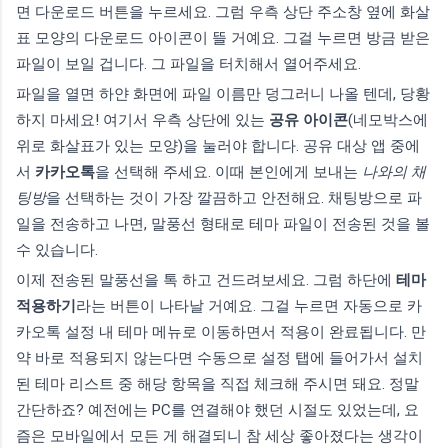
면 다운로드 버튼을 누르세요. 그럼 우측 상단 주소창 옆에 화살
표 모양의 다운로드 아이콘이 뜰 거예요. 그걸 누르면 방금 받은
파일이 보일 겁니다. 그 파일을 터치해서 열어주세요.
파일을 열면 하얀 화면에 파일 이름만 덩그러니 나올 텐데, 당황
하지 마세요! 여기서 우측 상단에 있는
공유 아이콘
(네모박스에
위로 화살표가 있는 모양)을 눌러야 합니다. 공유 대상 앱 중에
서
카카오톡
을 선택해 주세요. 이때 본인에게 보내는
나와의 채
팅방
을 선택하는 것이 가장 깔끔하고 안전해요. 채팅방으로 파
일을 전송하고 나면, 말풍선 형태로 테마 파일이 전송된 것을 볼
수 있습니다.
이제 전송된 말풍선을 톡 하고 건드려보세요. 그럼 하단에
테마
적용하기
라는 버튼이 나타날 거예요. 그걸 누르면 자동으로 카
카오톡 설정 내 테마 메뉴로 이동하면서 적용이 완료됩니다. 만
약 바로 적용되지 않는다면 수동으로 설정 탭에 들어가서 설치
된 테마 리스트 중 해당 항목을 직접 체크해 주시면 돼요. 정말
간단하죠? 예전에는 PC를 연결해야 했던 시절도 있었는데, 요
즘은 모바일에서 모든 게 해결되니 참 세상 좋아졌다는 생각이