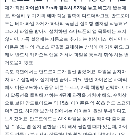
제가 직접
아이폰15 Pro와 갤럭시 S23을 놓고 비교
해 봤는데
요, 확실히 두 기기의 테마 적용 철학이 다르더라고요. 안드로이
드는 테마 파일 자체가 하나의 독립된 설치형 앱처럼 작동해요.
그래서 파일을 받아서 설치하면 스마트폰의 앱 목록에는 뜨지
않지만, 카톡 설정에는 자동으로 추가되는 방식이죠. 하지만 아
이폰은 앱 내의
리소스 파일
을 교체하는 방식에 더 가까워요. 그
래서 반드시 카카오톡 앱을 거쳐서 파일을 등록해 줘야 하는 번
거로움이 있죠.
속도 측면에서는 안드로이드가 훨씬 빨랐어요. 파일을 받자마
자 바로 실행해서 설치하면 끝이니까요. 반면 아이폰은 사파리
에서 다운로드하고, 공유 버튼 누르고, 카톡 채팅방 선택하고, 다
시 말풍선을 클릭해야 하는
4단계 과정
을 거쳐야 해요. 수치상
으로 보면 안드로이드는 약 15초, 아이폰은 약 40초 정도 소요되
더라고요. 하지만 보안성 면에서는 아이폰이 훨씬 우세하다고
느껴졌어요. 안드로이드는 APK 파일을 설치할 때마다 출처를
알 수 없는 앱 설치 권한을 줘야 해서 찝찝할 때가 있는데, 아이
폰은 카톡 내부에서만 작동하니까 훨씬 마음이 편하더라고요.