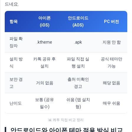
드네요.
아이폰
안드로이드
항목
PC 버전
(iOS)
(AOS)
파일 확
.ktheme
.apk
지원 안 함
장자
설치 방
카톡 공유 후
파일 직접 실
공식 테마만
식
설치
행 설치
가능
보안 경
출처 미확인
거의 없음
해당 없음
고
경고
보통 (공유
쉬움 (앱 설치
난이도
매우 쉬움
필수)
형)
📊 케투 직접 비교 정리
안드로이드와 아이폰 테마 적용 방식 비교