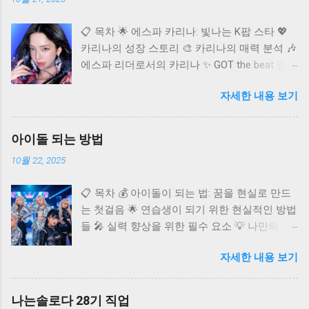
📋 목차 🌟 에스파 카리나: 빛나는 K팝 스타 💖
카리나의 성장 스토리 🎨 카리나의 매력 분석 🎶
에스파 리더로서의 카리나 ✨ GOT the beat 멤버
카리나 🌐 카리나의 글로벌 영향력 ❓ 자주 묻는
자세한 내용 보기
질문 (FAQ) K팝 씬에 혜성처럼 등장하여 단숨에
정상급 아이돌로 자리매김한 에스파(aespa)의
멤버 카리나. 독보적인 비주얼과 뛰어난 실력으
아이돌 되는 방법
로 국내외 팬들의 마음을 사로잡고 있어요. 오늘
10월 22, 2025
은 다재다능한 아티스트 카리나에 대해 깊이 알
아보고, 그녀의 매력과 활동을 다각도로 조명해
📋 목차 💰 아이돌이 되는 법: 꿈을 현실로 만드
보는 시간을 가져보려고 합니다. 카리나가 어떻
는 첫걸음 🌟 연습생이 되기 위한 현실적인 방법
게 현재의 자리에 오를 수 있었는지, 그리고 앞
들 🎤 실력 향상을 위한 필수 요소 💡 나만의 매
으로 어떤 활약을 보여줄지 함께 탐색해 볼까
력 어필 전략 🚀 데뷔 후 성공을 위한 준비 ✨ 아
요? 카리나 프로필 🌟 에스파 카리나: 빛나는 K
자세한 내용 보기
이돌 도전, 이것만은 알아두세요 ❓ 자주 묻는 질
팝 스타 카리나는 2000년 4월 11일 경기도 수원
문 (FAQ) 반짝이는 무대 위에서 화려한 퍼포먼
시에서 태어났으며, 본명은 유지민이에요.
스를 펼치는 아이돌. 수많은 팬들의 환호 속에서
167.8cm의 훤칠한 키와 B형의 혈액형, 천주교를
나는솔로다 28기 직업
꿈을 이루는 그들의 모습은 많은 이들에게 선망