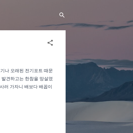
이기나 오래된 전기포트 때문
을 발견하고는 한참을 망설였
 사러 가자니 배보다 배꼽이