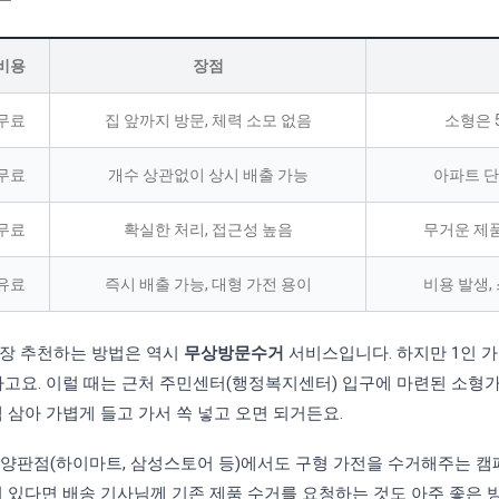
비용
장점
무료
집 앞까지 방문, 체력 소모 없음
소형은 
무료
개수 상관없이 상시 배출 가능
아파트 단
무료
확실한 처리, 접근성 높음
무거운 제품
유료
즉시 배출 가능, 대형 가전 용이
비용 발생,
가장 추천하는 방법은 역시
무상방문수거
서비스입니다. 하지만 1인 가
라고요. 이럴 때는 근처 주민센터(행정복지센터) 입구에 마련된 소형
책 삼아 가볍게 들고 가서 쏙 넣고 오면 되거든요.
 양판점(하이마트, 삼성스토어 등)에서도 구형 가전을 수거해주는 
이 있다면 배송 기사님께 기존 제품 수거를 요청하는 것도 아주 좋은 