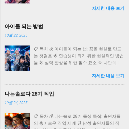
카리나 🌐 카리나의 글로벌 영향력 ❓ 자주 묻는
자세한 내용 보기
질문 (FAQ) K팝 씬에 혜성처럼 등장하여 단숨에
정상급 아이돌로 자리매김한 에스파(aespa)의
멤버 카리나. 독보적인 비주얼과 뛰어난 실력으
아이돌 되는 방법
로 국내외 팬들의 마음을 사로잡고 있어요. 오늘
10월 22, 2025
은 다재다능한 아티스트 카리나에 대해 깊이 알
아보고, 그녀의 매력과 활동을 다각도로 조명해
📋 목차 💰 아이돌이 되는 법: 꿈을 현실로 만드
보는 시간을 가져보려고 합니다. 카리나가 어떻
는 첫걸음 🌟 연습생이 되기 위한 현실적인 방법
게 현재의 자리에 오를 수 있었는지, 그리고 앞
들 🎤 실력 향상을 위한 필수 요소 💡 나만의 매
으로 어떤 활약을 보여줄지 함께 탐색해 볼까
력 어필 전략 🚀 데뷔 후 성공을 위한 준비 ✨ 아
요? 카리나 프로필 🌟 에스파 카리나: 빛나는 K
자세한 내용 보기
이돌 도전, 이것만은 알아두세요 ❓ 자주 묻는 질
팝 스타 카리나는 2000년 4월 11일 경기도 수원
문 (FAQ) 반짝이는 무대 위에서 화려한 퍼포먼
시에서 태어났으며, 본명은 유지민이에요.
스를 펼치는 아이돌. 수많은 팬들의 환호 속에서
167.8cm의 훤칠한 키와 B형의 혈액형, 천주교를
나는솔로다 28기 직업
꿈을 이루는 그들의 모습은 많은 이들에게 선망
종교로 가지고 있는 것으로 알려져 있습니다. 데
10월 24, 2025
의 대상이에요. 하지만 그 빛나는 자리까지 가기
뷔 초부터 신비로운 비주얼로 큰 주목을 받았으
위한 길은 결코 쉽지만 않아요. 치열한 경쟁과
며, 마치 CG를 보는 듯한 완벽한 이목구비는 많
📋 목차 💰 나는솔로 28기 돌싱 특집: 출연자들
혹독한 트레이닝 과정을 거쳐야만 비로소 꿈에
은 이들의 감탄을 자아냈어요. 특히 팬들 사이에
의 흥미로운 직업 세계 🛒 남성 출연자들의 직
다가갈 수 있죠. 아이돌이라는 꿈을 꾸는 당신을
서는 "인간 비타민"이라 불릴 정도로 밝고 긍정