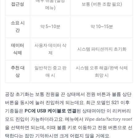
매우 쉬움 (설정
접근성
보통 (버튼 조합 필요)
메뉴)
소요 시
약 5~10분
약 10~15분
간
데이터
사용자 데이터 삭
시스템 파티션까지 초기화
삭제
제
추천 대
일반적인 중고 판
시스템 오류 해결/완벽 삭제
상
매 시
희망 시
공장 초기화는 보통 전원을 끈 상태에서 전원 버튼과 볼륨 상단
버튼을 동시에 눌러 진입하게 되는데요. 최근 모델인 S21 이후
기종들은
PC에 USB 케이블로 연결
된 상태여야만 이 리커버리
모드 진입이 가능하더라고요. 메뉴에서
Wipe data/factory reset
을 선택하면 되는데, 이때 볼륨 키로 이동하고 전원 버튼으로 선
택한다는 점만 기억하시면 크게 어렵지 않을 거예요.