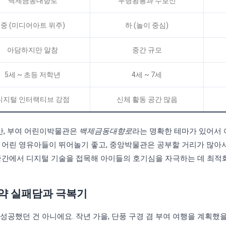
백제금동대향로
무령왕릉과 수호신
중 (미디어아트 위주)
하 (놀이 중심)
아담하지만 알참
중간 규모
5세 ~ 초등 저학년
4세 ~ 7세
디지털 인터랙티브 강점
신체 활동 공간 많음
만, 부여 어린이박물관은
백제금동대향로
라는 명확한 테마가 있어서
더 어린 영유아들이 뛰어놀기 좋고, 중앙박물관은 공부할 거리가 많
 중간에서 디지털 기술을 접목해 아이들의 호기심을 자극하는 데 최적
약 실패담과 극복기
성공했던 건 아니에요. 작년 가을, 단풍 구경 겸 부여 여행을 계획했을