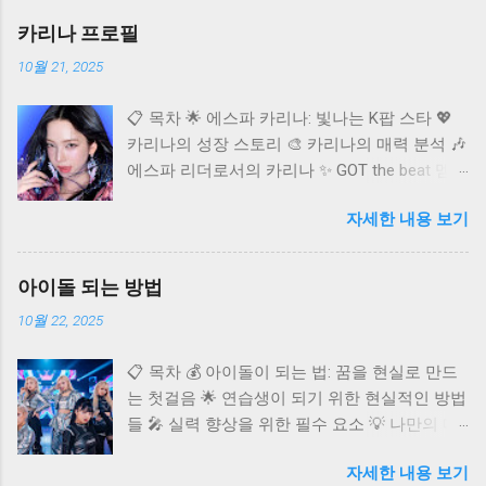
카리나 프로필
10월 21, 2025
📋 목차 🌟 에스파 카리나: 빛나는 K팝 스타 💖
카리나의 성장 스토리 🎨 카리나의 매력 분석 🎶
에스파 리더로서의 카리나 ✨ GOT the beat 멤버
카리나 🌐 카리나의 글로벌 영향력 ❓ 자주 묻는
자세한 내용 보기
질문 (FAQ) K팝 씬에 혜성처럼 등장하여 단숨에
정상급 아이돌로 자리매김한 에스파(aespa)의
멤버 카리나. 독보적인 비주얼과 뛰어난 실력으
아이돌 되는 방법
로 국내외 팬들의 마음을 사로잡고 있어요. 오늘
10월 22, 2025
은 다재다능한 아티스트 카리나에 대해 깊이 알
아보고, 그녀의 매력과 활동을 다각도로 조명해
📋 목차 💰 아이돌이 되는 법: 꿈을 현실로 만드
보는 시간을 가져보려고 합니다. 카리나가 어떻
는 첫걸음 🌟 연습생이 되기 위한 현실적인 방법
게 현재의 자리에 오를 수 있었는지, 그리고 앞
들 🎤 실력 향상을 위한 필수 요소 💡 나만의 매
으로 어떤 활약을 보여줄지 함께 탐색해 볼까
력 어필 전략 🚀 데뷔 후 성공을 위한 준비 ✨ 아
요? 카리나 프로필 🌟 에스파 카리나: 빛나는 K
자세한 내용 보기
이돌 도전, 이것만은 알아두세요 ❓ 자주 묻는 질
팝 스타 카리나는 2000년 4월 11일 경기도 수원