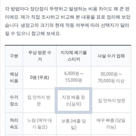
각 방법마다 장단점이 뚜렷하고 발생하는 비용 차이도 꽤 큰 편
이에요. 제가 직접 조사하고 비교해 본 내용을 표로 정리해 보았
습니다. 냉장고의 크기와 현재 작동 여부에 따라 선택지가 달라
질 수 있으니 참고해 보세요.
무상 방문 수
지자체 폐기물
구분
사설 수거 업체
거
스티커
6,000원 ~
예상
30,000원 ~
0원 (무료)
15,000원
비용
70,000원 이상
수거
집 안까지 방
지정 배출 장
집 안까지 방문
장소
문
소(실외)
처리
느림 (예약 대
매우 빠름 (당일
보통 (배출 당
속도
기 필요)
가능)
일)