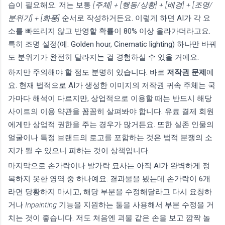
습이 필요해요. 저는 보통
[주체] + [행동/상황] + [배경] + [조명/
분위기] + [화풍]
순서로 작성하거든요. 이렇게 하면 AI가 각 요
소를 빠뜨리지 않고 반영할 확률이 80% 이상 올라가더라고요.
특히 조명 설정(예: Golden hour, Cinematic lighting) 하나만 바꿔
도 분위기가 완전히 달라지는 걸 경험하실 수 있을 거예요.
하지만 주의해야 할 점도 분명히 있습니다. 바로
저작권 문제
예
요. 현재 법적으로 AI가 생성한 이미지의 저작권 귀속 주체는 국
가마다 해석이 다르지만, 상업적으로 이용할 때는 반드시 해당
사이트의 이용 약관을 꼼꼼히 살펴봐야 합니다. 유료 결제 회원
에게만 상업적 권한을 주는 경우가 많거든요. 또한 실존 인물의
얼굴이나 특정 브랜드의 로고를 포함하는 것은 법적 분쟁의 소
지가 될 수 있으니 피하는 것이 상책입니다.
마지막으로 손가락이나 발가락 묘사는 아직 AI가 완벽하게 정
복하지 못한 영역 중 하나예요. 결과물을 봤는데 손가락이 6개
라면 당황하지 마시고, 해당 부분을 수정해달라고 다시 요청하
거나
Inpainting
기능을 지원하는 툴을 사용해서 부분 수정을 거
치는 것이 좋습니다. 저도 처음엔 괴물 같은 손을 보고 깜짝 놀