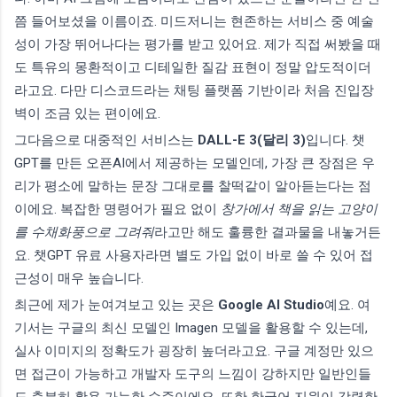
쯤 들어보셨을 이름이죠. 미드저니는 현존하는 서비스 중 예술
성이 가장 뛰어나다는 평가를 받고 있어요. 제가 직접 써봤을 때
도 특유의 몽환적이고 디테일한 질감 표현이 정말 압도적이더
라고요. 다만 디스코드라는 채팅 플랫폼 기반이라 처음 진입장
벽이 조금 있는 편이에요.
그다음으로 대중적인 서비스는
DALL-E 3(달리 3)
입니다. 챗
GPT를 만든 오픈AI에서 제공하는 모델인데, 가장 큰 장점은 우
리가 평소에 말하는 문장 그대로를 찰떡같이 알아듣는다는 점
이에요. 복잡한 명령어가 필요 없이
창가에서 책을 읽는 고양이
를 수채화풍으로 그려줘
라고만 해도 훌륭한 결과물을 내놓거든
요. 챗GPT 유료 사용자라면 별도 가입 없이 바로 쓸 수 있어 접
근성이 매우 높습니다.
최근에 제가 눈여겨보고 있는 곳은
Google AI Studio
예요. 여
기서는 구글의 최신 모델인 Imagen 모델을 활용할 수 있는데,
실사 이미지의 정확도가 굉장히 높더라고요. 구글 계정만 있으
면 접근이 가능하고 개발자 도구의 느낌이 강하지만 일반인들
도 충분히 활용 가능한 수준이에요. 또한 한국어 지원이 강력한