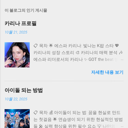
이 블로그의 인기 게시물
카리나 프로필
10월 21, 2025
📋 목차 🌟 에스파 카리나: 빛나는 K팝 스타 💖
카리나의 성장 스토리 🎨 카리나의 매력 분석 🎶
에스파 리더로서의 카리나 ✨ GOT the beat 멤버
카리나 🌐 카리나의 글로벌 영향력 ❓ 자주 묻는
자세한 내용 보기
질문 (FAQ) K팝 씬에 혜성처럼 등장하여 단숨에
정상급 아이돌로 자리매김한 에스파(aespa)의
멤버 카리나. 독보적인 비주얼과 뛰어난 실력으
아이돌 되는 방법
로 국내외 팬들의 마음을 사로잡고 있어요. 오늘
10월 22, 2025
은 다재다능한 아티스트 카리나에 대해 깊이 알
아보고, 그녀의 매력과 활동을 다각도로 조명해
📋 목차 💰 아이돌이 되는 법: 꿈을 현실로 만드
보는 시간을 가져보려고 합니다. 카리나가 어떻
는 첫걸음 🌟 연습생이 되기 위한 현실적인 방법
게 현재의 자리에 오를 수 있었는지, 그리고 앞
들 🎤 실력 향상을 위한 필수 요소 💡 나만의 매
으로 어떤 활약을 보여줄지 함께 탐색해 볼까