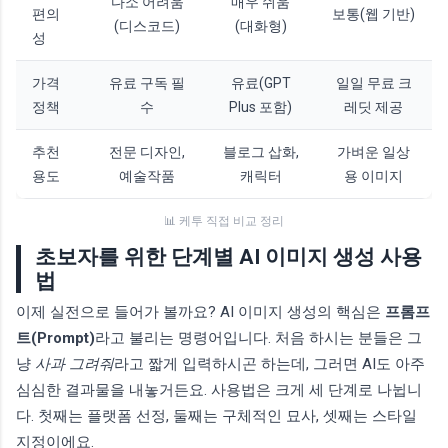
다소 어려움
매우 쉬움
편의
보통(웹 기반)
(디스코드)
(대화형)
성
가격
유료 구독 필
유료(GPT
일일 무료 크
정책
수
Plus 포함)
레딧 제공
추천
전문 디자인,
블로그 삽화,
가벼운 일상
용도
예술작품
캐릭터
용 이미지
📊 케투 직접 비교 정리
초보자를 위한 단계별 AI 이미지 생성 사용
법
이제 실전으로 들어가 볼까요? AI 이미지 생성의 핵심은
프롬프
트(Prompt)
라고 불리는 명령어입니다. 처음 하시는 분들은 그
냥
사과 그려줘
라고 짧게 입력하시곤 하는데, 그러면 AI도 아주
심심한 결과물을 내놓거든요. 사용법은 크게 세 단계로 나뉩니
다. 첫째는 플랫폼 선정, 둘째는 구체적인 묘사, 셋째는 스타일
지정이에요.