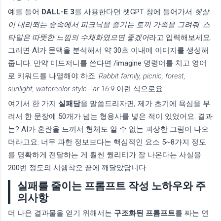
예를 들어
DALL-E 3
를 사용한다면 챗GPT 창에 들어가서
햇살
이 내리쬐는 숲속에서 피크닉을 즐기는 토끼 가족을 그려줘. 스
타일은 따뜻한 느낌의 수채화였으면 좋겠어
라고 입력해보세요.
그러면 AI가 문맥을 분석해서 약 30초 이내에 이미지를 생성해
줍니다. 만약 미드저니를 쓴다면 /imagine 명령어를 치고 영어
로 키워드를 나열해야 하죠.
Rabbit family, picnic, forest,
sunlight, watercolor style --ar 16:9
이런 식으로요.
여기서 한 가지
실패담
을 말씀드리자면, 제가 초기에 욕심을 부
려서 한 문장에 50개가 넘는 형용사를 넣은 적이 있었어요. 결과
는? AI가 혼란을 느껴서 형체도 알 수 없는 괴상한 그림이 나오
더라고요. 너무 과한 정보보다는 핵심적인 요소 5~8가지 정도
를 명확하게 전달하는 게 훨씬 퀄리티가 잘 나온다는 사실을
200번 정도의 시행착오 끝에 깨달았답니다.
실패를 줄이는 프롬프트 작성 노하우와 주
의사항
더 나은 결과물을 얻기 위해서는
구조화된 프롬프트
를 짜는 연