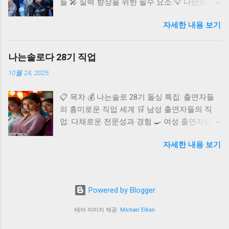
들 🎤 실력 향상을 위한 필수 요소 💡 나만의 매
으로 어떤 활약을 보여줄지 함께 탐색해 볼까
력 어필 전략 🚀 데뷔 후 성공을 위한 준비 ✨ 아
요? 카리나 프로필 🌟 에스파 카리나: 빛나는 K
자세한 내용 보기
이돌 도전, 이것만은 알아두세요 ❓ 자주 묻는 질
팝 스타 카리나는 2000년 4월 11일 경기도 수원
문 (FAQ) 반짝이는 무대 위에서 화려한 퍼포먼
시에서 태어났으며, 본명은 유지민이에요.
스를 펼치는 아이돌. 수많은 팬들의 환호 속에서
167.8cm의 훤칠한 키와 B형의 혈액형, 천주교를
나는솔로다 28기 직업
꿈을 이루는 그들의 모습은 많은 이들에게 선망
종교로 가지고 있는 것으로 알려져 있습니다. 데
10월 24, 2025
의 대상이에요. 하지만 그 빛나는 자리까지 가기
뷔 초부터 신비로운 비주얼로 큰 주목을 받았으
위한 길은 결코 쉽지만 않아요. 치열한 경쟁과
며, 마치 CG를 보는 듯한 완벽한 이목구비는 많
📋 목차 💰 나는솔로 28기 돌싱 특집: 출연자들
혹독한 트레이닝 과정을 거쳐야만 비로소 꿈에
은 이들의 감탄을 자아냈어요. 특히 팬들 사이에
의 흥미로운 직업 세계 🛒 남성 출연자들의 직
다가갈 수 있죠. 아이돌이라는 꿈을 꾸는 당신을
서는 "인간 비타민"이라 불릴 정도로 밝고 긍정
업: 다채로운 전문성과 경험 🍳 여성 출연자들의
위해, 현실적인 방법부터 성공적인 데뷔를 위한
적인 에너지를 발산하며, 무대 위에서의 카리스
직업: 전문성과 섬세함의 조화 ✨ 직업 공개 후
전략까지, 꿈을 향한 여정을 상세하게 안내해 드
마 넘치는 모습과 무대 아래에서의 사랑스러운
자세한 내용 보기
쏟아지는 관심과 예측 💪 나는솔로 28기, 직업을
릴게요. 포기하지 않는 열정과 꾸준한 노력이 있
매력을 동시에 갖추고 있어 더욱 큰 사랑을 받고
통해 엿보는 그들의 이야기 ❓ 자주 묻는 질문
다면, 당신도 무대의 주인공이 될 수 있을 거예
있습니다. 카리나는 어린 시절부터 아이유와 소
(FAQ) SBS Plus와 ENA의 인기 리얼 데이팅 프로
요! 아이돌 되는 방법
녀시대와 같은 선배 아티스트들을 보며 가수의
그램 '나는 솔로'의 28기, 일명 '돌싱 특집'이 시청
꿈을 키워왔다고 해요. 이러한 꿈을 바탕으로
Powered by Blogger
자들의 뜨거운 관심을 받고 있어요. 이번 기수는
SM엔터테인먼트의 캐스팅을 통해 연습생으로
재혼을 꿈꾸는 출연자들이 등장하며 더욱 진솔
테마 이미지 제공:
Michael Elkan
발탁되었고, 오랜 기간 실력을 갈고 닦아 에스파
하고 깊이 있는 이야기들을 선보이고 있는데요.
의 멤버로 데뷔하게 되었답니다. ✨ 카리나의