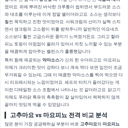
였어요. 위에 뿌려진 바삭한 크루통이 씹히면서 부드러운 소스
와 대조를 이루는데 이게 정말 별미더라고요. 소스는 생각보다
훨씬 묵직하고 진한 맛이었어요. 사워크림의 산미가 살짝 스치
면서 생크림의 고소함이 뒤를 받쳐주니까 일반적인 마요네즈
소스보다 훨씬 고급스러운 풍미가 느껴졌거든요. 그리고 할라
피뇨 토핑이 아낌없이 올라가 있어서 자칫 느끼할 수 있는 부분
을 매콤하게 잡아주는 밸런스가 훌륭했답니다.
특히 함께 제공되는
악마소스
가 신의 한 수더라고요. 마요피뇨
자체가 크리미한 맛이 강하다 보니 계속 먹다 보면 입안이 조금
무거워질 수 있는데, 그때 이 매콤한 악마소스를 찍어 먹으면 다
시 리프레시되는 느낌이었어요. 셰프의 터치가 들어갔다는 게
이런 디테일한 소스 조합에서 나타나는 것 같더라고요. 닭고기
자체도 푸라닭 특유의 촉촉함이 잘 살아있어서 퍽퍽하지 않게
끝까지 맛있게 먹을 수 있었답니다.
고추마요 vs 마요피뇨 전격 비교 분석
많은 분이 가장 궁금해하실 부분이 바로
고추마요
와
마요피뇨