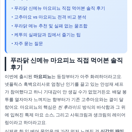
• 푸라닭 신메뉴 마요피뇨 직접 먹어본 솔직 후기
• 고추마요 vs 마요피뇨 전격 비교 분석
• 푸라닭 메뉴 추천 및 실패 없는 꿀조합
• 케투의 실패담과 집에서 즐기는 팁
• 자주 묻는 질문
푸라닭 신메뉴 마요피뇨 직접 먹어본 솔직
후기
이번에 출시된
마요피뇨
는 등장부터가 아주 화려하더라고요.
넷플릭스 흑백요리사로 엄청난 인기를 끌고 있는 안성재 셰프
가 참여했다고 하니 기대감이 안 생길 수가 없었거든요. 배달 봉
투를 열자마자 느껴지는 향부터가 기존 고추마요와는 결이 달
랐어요. 마요피뇨의 핵심은
씬 후라이드
방식의 바삭함과 그 위
에 입혀진 특제 마요 소스, 그리고 사워크림과 생크림의 레이어
링이라고 하더라고요.
실제로 한 입 베어 물었을 때 가장 먼저 느껴진 건
식감의 재미