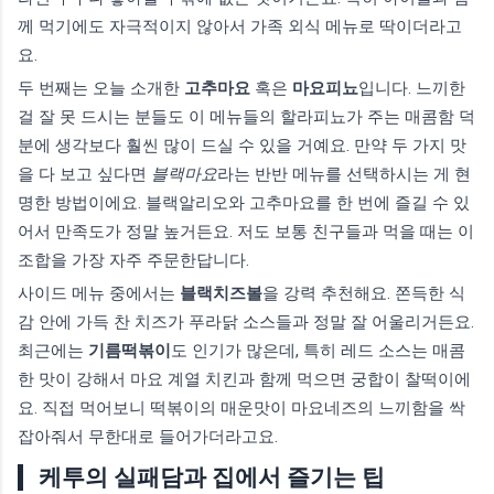
께 먹기에도 자극적이지 않아서 가족 외식 메뉴로 딱이더라고
요.
두 번째는 오늘 소개한
고추마요
혹은
마요피뇨
입니다. 느끼한
걸 잘 못 드시는 분들도 이 메뉴들의 할라피뇨가 주는 매콤함 덕
분에 생각보다 훨씬 많이 드실 수 있을 거예요. 만약 두 가지 맛
을 다 보고 싶다면
블랙마요
라는 반반 메뉴를 선택하시는 게 현
명한 방법이에요. 블랙알리오와 고추마요를 한 번에 즐길 수 있
어서 만족도가 정말 높거든요. 저도 보통 친구들과 먹을 때는 이
조합을 가장 자주 주문한답니다.
사이드 메뉴 중에서는
블랙치즈볼
을 강력 추천해요. 쫀득한 식
감 안에 가득 찬 치즈가 푸라닭 소스들과 정말 잘 어울리거든요.
최근에는
기름떡볶이
도 인기가 많은데, 특히 레드 소스는 매콤
한 맛이 강해서 마요 계열 치킨과 함께 먹으면 궁합이 찰떡이에
요. 직접 먹어보니 떡볶이의 매운맛이 마요네즈의 느끼함을 싹
잡아줘서 무한대로 들어가더라고요.
케투의 실패담과 집에서 즐기는 팁