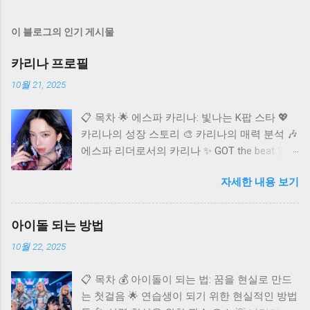
이 블로그의 인기 게시물
카리나 프로필
10월 21, 2025
📋 목차 🌟 에스파 카리나: 빛나는 K팝 스타 💖
카리나의 성장 스토리 🎨 카리나의 매력 분석 🎶
에스파 리더로서의 카리나 ✨ GOT the beat 멤버
카리나 🌐 카리나의 글로벌 영향력 ❓ 자주 묻는
자세한 내용 보기
질문 (FAQ) K팝 씬에 혜성처럼 등장하여 단숨에
정상급 아이돌로 자리매김한 에스파(aespa)의
멤버 카리나. 독보적인 비주얼과 뛰어난 실력으
아이돌 되는 방법
로 국내외 팬들의 마음을 사로잡고 있어요. 오늘
10월 22, 2025
은 다재다능한 아티스트 카리나에 대해 깊이 알
아보고, 그녀의 매력과 활동을 다각도로 조명해
📋 목차 💰 아이돌이 되는 법: 꿈을 현실로 만드
보는 시간을 가져보려고 합니다. 카리나가 어떻
는 첫걸음 🌟 연습생이 되기 위한 현실적인 방법
게 현재의 자리에 오를 수 있었는지, 그리고 앞