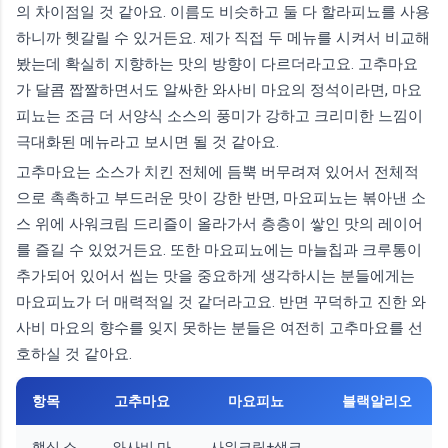
의 차이점일 것 같아요. 이름도 비슷하고 둘 다 할라피뇨를 사용
하니까 헷갈릴 수 있거든요. 제가 직접 두 메뉴를 시켜서 비교해
봤는데 확실히 지향하는 맛의 방향이 다르더라고요. 고추마요
가 달콤 짭짤하면서도 알싸한 와사비 마요의 정석이라면, 마요
피뇨는 조금 더 서양식 소스의 풍미가 강하고 크리미한 느낌이
극대화된 메뉴라고 보시면 될 것 같아요.
고추마요는 소스가 치킨 전체에 듬뿍 버무려져 있어서 전체적
으로 촉촉하고 부드러운 맛이 강한 반면, 마요피뇨는 볶아낸 소
스 위에 사워크림 드리즐이 올라가서 층층이 쌓인 맛의 레이어
를 즐길 수 있었거든요. 또한 마요피뇨에는 마늘칩과 크루통이
추가되어 있어서 씹는 맛을 중요하게 생각하시는 분들에게는
마요피뇨가 더 매력적일 것 같더라고요. 반면 꾸덕하고 진한 와
사비 마요의 향수를 잊지 못하는 분들은 여전히 고추마요를 선
호하실 것 같아요.
항목
고추마요
마요피뇨
블랙알리오
핵심 소
와사비 마
사워크림+생크