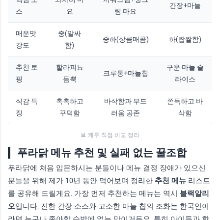
간장+마늘
스
요
림 마요
매운맛
중(알싸
중하(상큼매콤)
하(짭짤함)
강도
함)
추천 토
할라피뇨
구운 마늘 슬
크루통+마늘칩
핑
듬뿍
라이스
식감 특
촉촉하고
바삭함과 부드
쫀득하고 바
징
꾸덕함
러움 공존
삭함
📊 케투 직접 비교 정리
푸라닭 메뉴 추천 및 실패 없는 꿀조합
푸라닭에 처음 입문하시는 분들이나 메뉴 결정 장애가 있으신
분들을 위해 제가 10년 동안 먹어보며 정리한
추천 메뉴
리스트
를 공유해 드릴게요. 가장 먼저 추천하는 메뉴는 역시
블랙알리
오
입니다. 진한 간장 소스와 고소한 마늘 칩의 조화는 한국인이
라면 누구나 좋아할 수밖에 없는 맛이거든요. 특히 아이들과 함