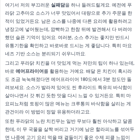
여기서 저의 부끄러운
실패담
을 하나 들려드릴게요. 예전에 푸
라닭 고추마요 소스가 너무 맛있어서 대량으로 추가 주문을 한
적이 있었거든요. 남은 소스를 나중에 다른 요리에 활용하려고
냉장고에 넣어뒀는데, 깜빡하고 한참 뒤에 발견해서 다 버려야
했던 슬픈 기억이 있어요. 여러분, 소스 추가는 좋지만 반드시
유통기한을 확인하고 바로바로 드시는 게 좋답니다. 특히 마요
네즈 기반 소스는 분리되기 쉬우니까요.
그리고 푸라닭 치킨을 더 맛있게 먹는 저만의 팁이 하나 있는데,
바로
에어프라이어
를 활용하는 거예요. 배달 온 치킨이 혹시라
도 조금 눅눅해졌다면 에어프라이어 180도에서 3분 정도만 돌
려보세요. 소스가 발라져 있어도 씬 후라이드 특유의 바삭함이
살아나면서 갓 튀긴 듯한 맛을 다시 느낄 수 있거든요. 특히 마
요피뇨처럼 토핑이 많은 메뉴는 크루통의 바삭함을 살리는 게
관건이라 이 방법이 정말 유용하더라고요.
또한 푸라닭의 노란 치킨무는 일반 무보다 훨씬 아삭하고 달콤
한데, 이 무 국물을 살짝 버리고 거기에 남은 할라피뇨를 섞어두
면 나중에 고기 요리 먹을 때 곁들이기 좋은 수제 피클 느낌이