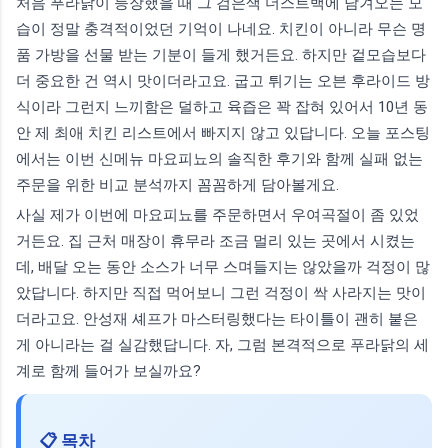
처음 푸라닭이 등장했을 때 그 검은색 더스트백에 담겨오는 모
습이 정말 충격적이었던 기억이 나네요. 치킨이 아니라 무슨 명
품 가방을 선물 받는 기분이 들게 했거든요. 하지만 겉모습보다
더 중요한 건 역시 맛이더라고요. 굽고 튀기는 오븐 후라이드 방
식이라 그런지 느끼함은 덜하고 육즙은 꽉 잡혀 있어서 10년 동
안 제 최애 치킨 리스트에서 빠지지 않고 있답니다. 오늘 포스팅
에서는 이번 신메뉴 마요피뇨의 솔직한 후기와 함께 실패 없는
주문을 위한 비교 분석까지 꼼꼼하게 담아볼게요.
사실 제가 이번에 마요피뇨를 주문하면서 우여곡절이 좀 있었
거든요. 집 근처 매장이 휴무라 조금 멀리 있는 곳에서 시켰는
데, 배달 오는 동안 소스가 너무 스며들지는 않았을까 걱정이 많
았답니다. 하지만 직접 먹어보니 그런 걱정이 싹 사라지는 맛이
더라고요. 안성재 셰프가 마스터링했다는 타이틀이 괜히 붙은
게 아니라는 걸 실감했답니다. 자, 그럼 본격적으로 푸라닭의 세
계로 함께 들어가 보실까요?
📋 목차